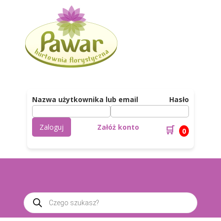
Nazwa użytkownika lub email
Hasło
Zaloguj
Załóż konto
🛒
0
Wyszukiwarka
produktów